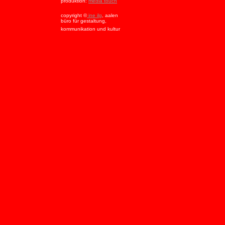
produktion:
media touch
copyright ©
ine ilg
, aalen
büro für gestaltung,
kommunikation und kultur